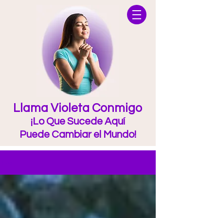
Llama Violeta Conmigo
¡Lo Que Sucede Aquí
Puede Cambiar el Mundo!
Blog