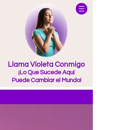
Llama Violeta Conmigo
¡Lo Que Sucede Aquí
Puede Cambiar el Mundo!
Blog