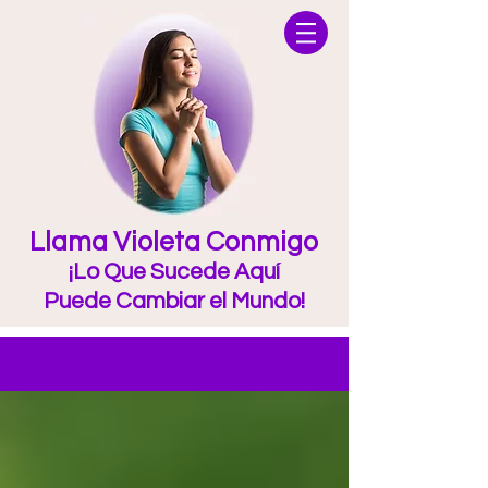
Llama Violeta Conmigo
¡Lo Que Sucede Aquí
Puede Cambiar el Mundo!
Blog