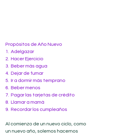
Propósitos de Año Nuevo
1.  Adelgazar
2.  Hacer Ejercicio
3.  Beber más agua
4.  Dejar de fumar
5.  Ir a dormir más temprano
6.  Beber menos
7.  Pagar las tarjetas de crédito
8.  Llamar a mamá
9.  Recordar los cumpleaños
Al comienzo de un nuevo ciclo, como 
un nuevo año, solemos hacernos 