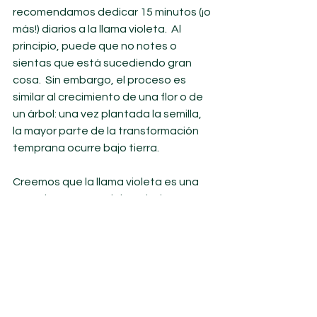
recomendamos dedicar 15 minutos (¡o 
más!) diarios a la llama violeta.  Al 
principio, puede que no notes o 
sientas que está sucediendo gran 
cosa.  Sin embargo, el proceso es 
similar al crecimiento de una flor o de 
un árbol: una vez plantada la semilla, 
la mayor parte de la transformación 
temprana ocurre bajo tierra.
Creemos que la llama violeta es una 
parte importante del verdadero 
cambio y la libertad que el mundo 
está esperando.  Y puede empezar 
contigo.  
Sin duda, dar la llama violeta a diario 
es un propósito que vale la pena 