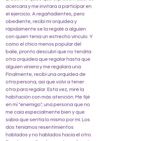
acercara y me invitara a participar en 
el ejercicio. A regañadientes, pero 
obediente, recibí mi orquídea y 
rápidamente se la regalé a alguien 
con quien tenía un estrecho vínculo. Y 
como el chico menos popular del 
baile, pronto descubrí que no tendría 
otra orquídea que regalar hasta que 
alguien viniera y me regalara una.  
Finalmente, recibí una orquídea de 
otra persona, así que volví a tener 
otra para regalar. Esta vez, miré la 
habitación con más atención. Me fijé 
en mi "enemigo", una persona que no 
me caía especialmente bien y que 
sabía que sentía lo mismo por mí. Los 
dos teníamos resentimientos 
hablados y no hablados hacia el otro. 