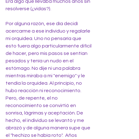
Era algo que llevaba muchos años sin 
resolverse (¿vidas?).
Por alguna razón, ese día decidí 
acercarme a ese individuo y regalarle 
mi orquídea. Uno no pensaría que 
esto fuera algo particularmente difícil 
de hacer, pero mis pasos se sentían 
pesados y tenía un nudo en el 
estómago. No dije ni una palabra 
mientras miraba a mi "enemigo" y le 
tendía la orquídea. Al principio, no 
hubo reacción ni reconocimiento. 
Pero, de repente, el no 
reconocimiento se convirtió en 
sonrisa, lágrimas y aceptación. De 
hecho, el individuo se levantó y me 
abrazó y de alguna manera supe que 
el "hechizo se había roto".  Años 