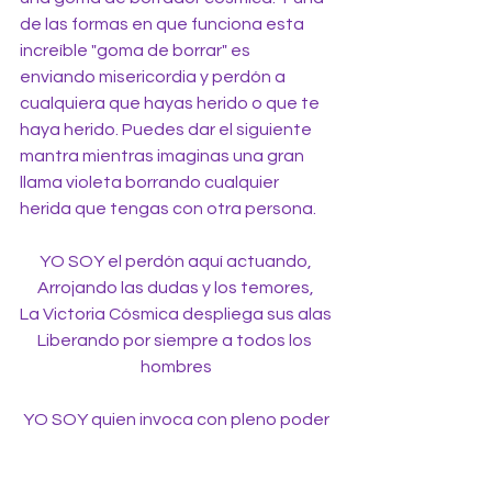
de las formas en que funciona esta 
increíble "goma de borrar" es 
enviando misericordia y perdón a 
cualquiera que hayas herido o que te 
haya herido. Puedes dar el siguiente 
mantra mientras imaginas una gran 
llama violeta borrando cualquier 
herida que tengas con otra persona.
YO SOY el perdón aquí actuando,
Arrojando las dudas y los temores,
La Victoria Cósmica despliega sus alas
Liberando por siempre a todos los 
hombres
YO SOY quien invoca con pleno poder
En todo momento la ley del perdón;
A toda la vida y en todo lugar