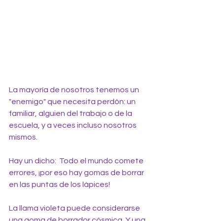
La mayoría de nosotros tenemos un 
"enemigo" que necesita perdón: un 
familiar, alguien del trabajo o de la 
escuela, y a veces incluso nosotros 
mismos.
Hay un dicho:  Todo el mundo comete 
errores, ¡por eso hay gomas de borrar 
en las puntas de los lápices!
La llama violeta puede considerarse 
una goma de borrador cósmica. Y una 