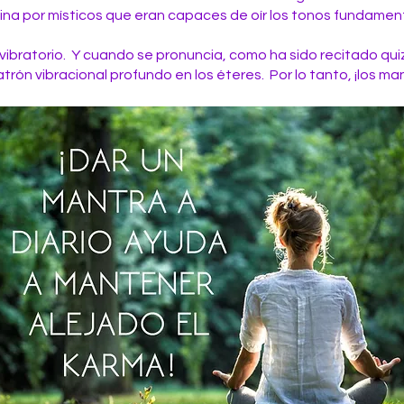
vina por místicos que eran capaces de oír los tonos fundament
ibratorio. Y cuando se pronuncia, como ha sido recitado quizá
atrón vibracional profundo en los éteres. Por lo tanto, ¡los m