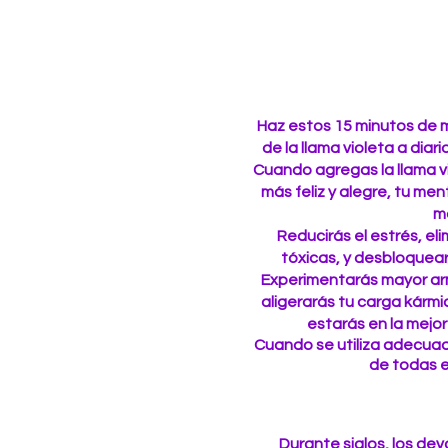
Haz estos 15 minutos de 
de la llama violeta a diar
Cuando agregas la llama vio
más feliz y alegre, tu me
m
Reducirás el estrés, eli
tóxicas, y desbloquear
Experimentarás mayor arm
aligerarás tu carga kármi
estarás en la mejor 
Cuando se utiliza adecuad
de todas e
​Durante siglos, los 