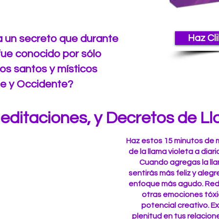
a un secreto que durante
Haz Cli
fue conocido por sólo
os santos y místicos
te y Occidente?
editaciones, y Decretos de Ll
Haz estos 15 minutos de 
de la llama violeta a diar
Cuando agregas la llama
sentirás más feliz y alegr
enfoque más agudo. Reduci
otras emociones tóxi
potencial creativo. 
plenitud en tus relacione