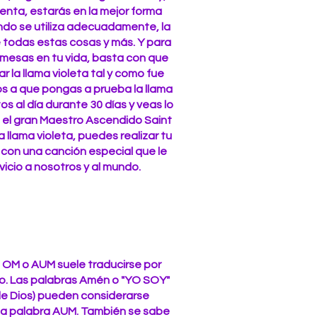
enta, estarás en la mejor forma
ando se utiliza adecuadamente, la
e todas estas cosas y más. Y para
omesas en tu vida, basta con que
r la llama violeta tal y como fue
os a que pongas a prueba la llama
os al día durante 30 días y veas lo
e el gran Maestro Ascendido Saint
a llama violeta, puedes realizar tu
a con una canción especial que le
rvicio a nosotros y al mundo.
a OM o AUM suele traducirse por
mo. Las palabras Amén o "YO SOY"
 de Dios) pueden considerarse
 la palabra AUM. También se sabe