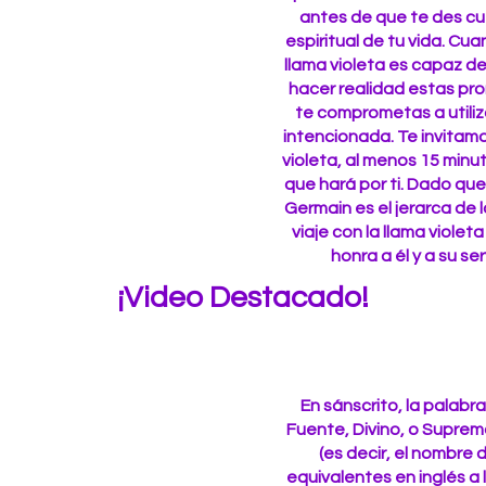
antes de que te des cu
espiritual de tu vida. Cu
llama violeta es capaz d
hacer realidad estas pr
te comprometas a utiliza
intencionada. Te invitam
violeta, al menos 15 minut
que hará por ti. Dado qu
Germain es el jerarca de l
viaje con la llama violet
honra a él y a su se
¡Video Destacado!
En sánscrito, la palabr
Fuente, Divino, o Supre
(es decir, el nombre
equivalentes en inglés a