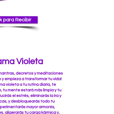
k para Recibir
ama Violeta
mantras, decretos y meditaciones
io y empieza a transformar tu vida!
 violeta a tu rutina diaria, te
e, tu mente estará más limpia y tu
rás el estrés, eliminarás la ira y
cas, y desbloquearás todo tu
Experimentarás mayor armonía,
s, aligerarás tu carga kármica y,