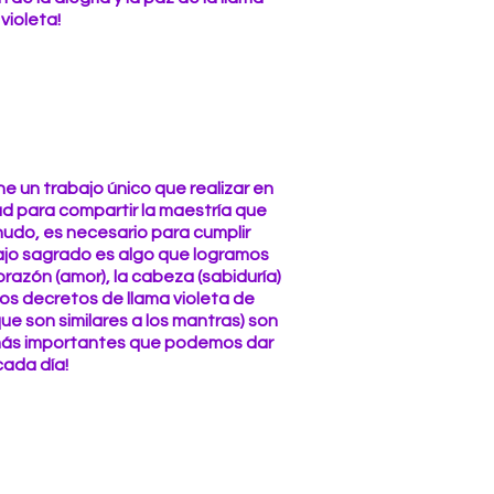
violeta!
e un trabajo único que realizar en
ad para compartir la maestría que
udo, es necesario para cumplir
bajo sagrado es algo que logramos
orazón (amor), la cabeza (sabiduría)
tos decretos de llama violeta de
e son similares a los mantras) son
más importantes que podemos dar
cada día!