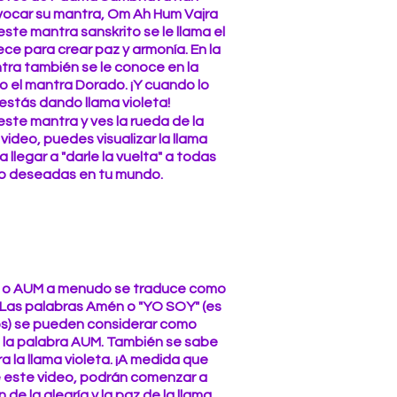
nvocar su mantra, Om Ah Hum Vajra
ste mantra sanskrito se le llama el
ece para crear paz y armonía. En la
tra también se le conoce en la
o el mantra Dorado. ¡Y cuando lo
estás dando llama violeta!
ste mantra y ves la rueda de la
video, puedes visualizar la llama
 llegar a "darle la vuelta" a todas
no deseadas en tu mundo.
OM o AUM a menudo se traduce como
 Las palabras Amén o "YO SOY" (es
ios) se pueden considerar como
e la palabra AUM. También se sabe
ra la llama violeta. ¡A medida que
e este video, podrán comenzar a
 de la alegría y la paz de la llama