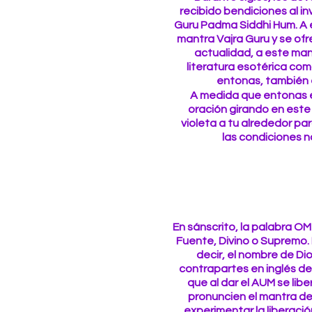
recibido bendiciones al i
Guru Padma Siddhi Hum. A e
mantra Vajra Guru y se ofr
actualidad, a este man
literatura esotérica com
entonas, también 
A medida que entonas e
oración girando en este 
violeta a tu alrededor para
las condiciones 
En sánscrito, la palabra 
Fuente, Divino o Supremo.
decir, el nombre de D
contrapartes en inglés d
que al dar el AUM se libe
pronuncien el mantra d
experimentar la liberación