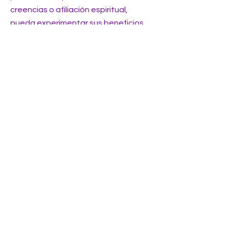
creencias o afiliación espiritual,
pueda experimentar sus beneficios
en cualquier lugar y en cualquier
momento.
¡Nuestra mayor esperanza es que, al
igual que un buen programa de
ejercicio o una dieta saludable,
utilices la llama violeta de forma
constante y experimentes sus
resultados positivos!
Y recuerda, ¡lo que ocurre aquí puede
cambiar tu mundo!