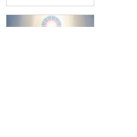
su vida y tuvo que superar
diversos desafíos. El hombre se
encontró de pie ante las puertas
aperladas del cielo, donde un
magnífico ángel lo recibió. El ángel
le preguntó al hombre: “¿Cómo era
allá abajo en la tierra?” El
hombre...
May 2, 2026
∙
12
min
Explorando tus opciones
para la vida después de la
muerte - parte 4 de 4
Bienvenidos a nuestro artículo
final de la serie Explorando tus
opciones para la vida después de la