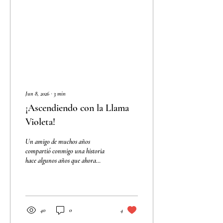
estuviera disponible? Pues bien,...
Jun 8, 2026
∙
3
min
¡Ascendiendo con la Llama
Violeta!
Un amigo de muchos años
compartió conmigo una historia
hace algunos años que ahora
quisiera compartir con ustedes.
Parece que un hombre había
fallecido recientemente y cruzó al
más allá. Era un hombre
propiamente bueno que había
40
0
4
atravesado momentos difíciles en