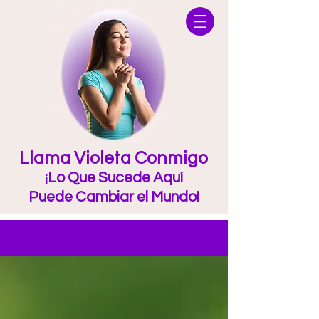
Llama Violeta Conmigo
¡Lo Que Sucede Aquí
Puede Cambiar el Mundo!
Blog