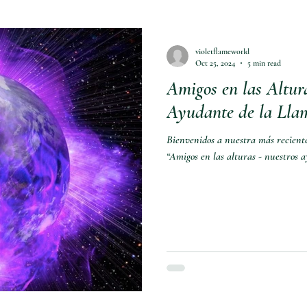
violetflameworld
Oct 25, 2024
5 min read
Amigos en las Altur
Ayudante de la Llam
Bienvenidos a nuestra más reciente
“Amigos en las alturas - nuestros a