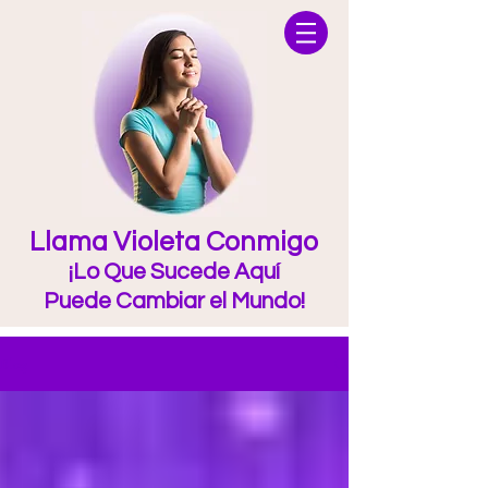
Llama Violeta Conmigo
¡Lo Que Sucede Aquí
Puede Cambiar el Mundo!
Blog