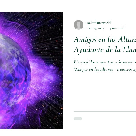
violetflameworld
Oct 25, 2024
5 min read
Amigos en las Altur
Ayudante de la Llam
Bienvenidos a nuestra más reciente
“Amigos en las alturas - nuestros a