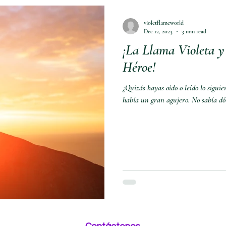
violetflameworld
Dec 12, 2023
3 min read
¡La Llama Violeta y 
Héroe!
¿Quizás hayas oído o leído lo sigui
había un gran agujero. No sabía dó