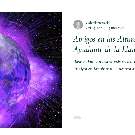
violetflameworld
Oct 25, 2024
5 min read
Amigos en las Altur
Ayudante de la Llam
Bienvenidos a nuestra más reciente
“Amigos en las alturas - nuestros a