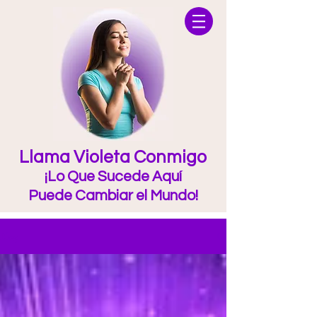
Llama Violeta Conmigo
¡Lo Que Sucede Aquí
Puede Cambiar el Mundo!
Blog