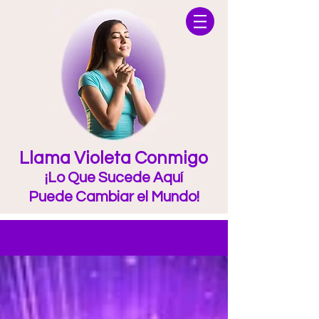
Llama Violeta Conmigo
¡Lo Que Sucede Aquí
Puede Cambiar el Mundo!
Blog