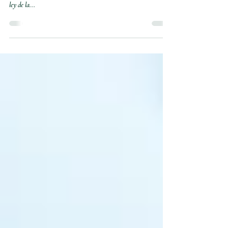
que me Impulsa, Veo la Luz!
Quizás hayan leído o escuchado la leyenda de Isaac Newton
sentado bajo un manzano y cómo se inspiró para desarrollar la
ley de la...