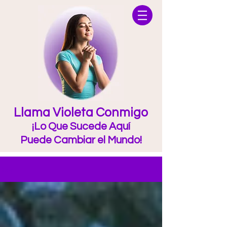
Llama Violeta Conmigo
¡Lo Que Sucede Aquí
Puede Cambiar el Mundo!
Blog