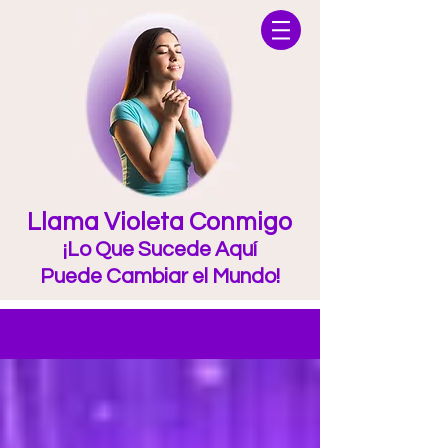
Llama Violeta Conmigo
¡Lo Que Sucede Aquí
Puede Cambiar el Mundo!
Blog