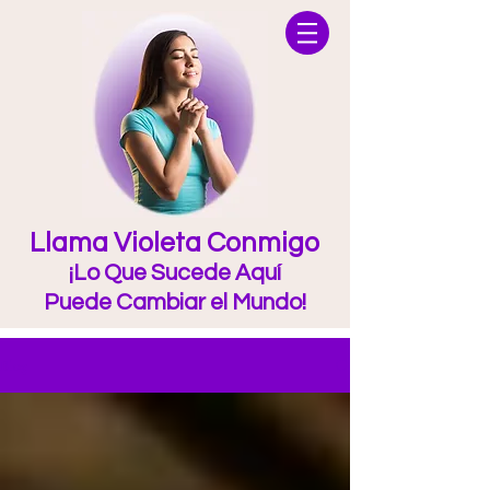
Llama Violeta Conmigo
¡Lo Que Sucede Aquí
Puede Cambiar el Mundo!
Blog