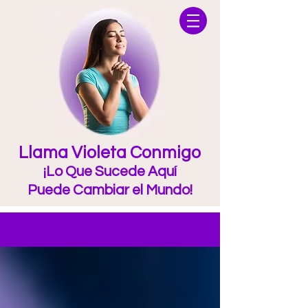
Llama Violeta Conmigo
¡Lo Que Sucede Aquí
Puede Cambiar el Mundo!
Blog