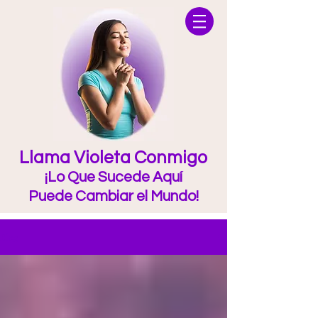
Llama Violeta Conmigo
¡Lo Que Sucede Aquí
Puede Cambiar el Mundo!
Blog