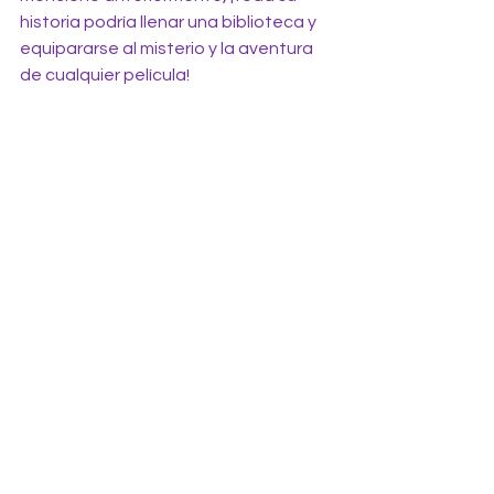
historia podría llenar una biblioteca y 
equipararse al misterio y la aventura 
de cualquier película!
Historia, leyendas y sociedades 
secretas:
 Las claves codificadas de las obras 
de Shakespeare
Los inicios de la masonería y su papel 
en la fundación de América
Los Caballeros de Colón
Los Caballeros del Casco
Los Caballeros Templarios
La leyenda de Camelot
La leyenda de Wissahickon
El Maestro Masón
El Misterio de la Isla Oak en Nueva 
Escocia (Canadá)