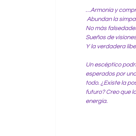
…Armonía y compr
 Abundan la simpat
No más falsedades
Sueños de visiones 
Y la verdadera lib
Un escéptico podrí
esperados por una 
todo. ¿Existe la p
futuro? Creo que la
energía.