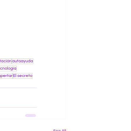
tación
autoayuda
cnología
spertar
El secreto