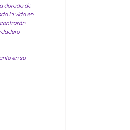
ra dorada de 
oda la vida en 
contrarán 
rdadero 
anto en su 