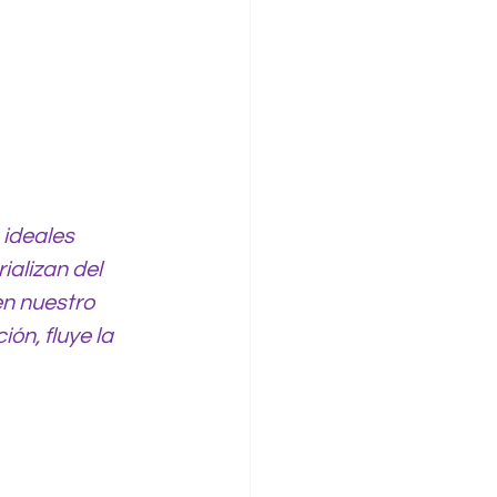
ideales 
alizan del 
en nuestro 
ón, fluye la 