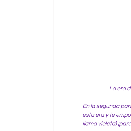
La era d
En la segunda part
esta era y te empo
llama violeta) ¡par