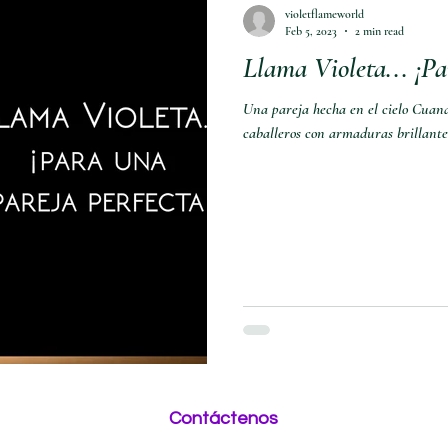
violetflameworld
Feb 5, 2023
2 min read
Llama Violeta... ¡Pa
Una pareja hecha en el cielo Cuando
caballeros con armaduras brillantes
Contáctenos