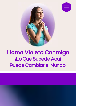
Llama Violeta Conmigo
¡Lo Que Sucede Aquí
Puede Cambiar el Mundo!
Blog