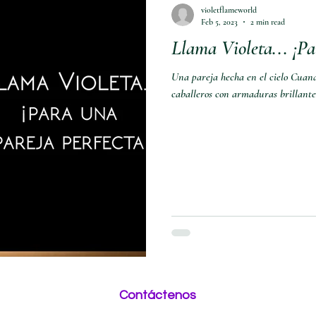
violetflameworld
Feb 5, 2023
2 min read
Llama Violeta... ¡Pa
Una pareja hecha en el cielo Cuando
caballeros con armaduras brillantes
Contáctenos