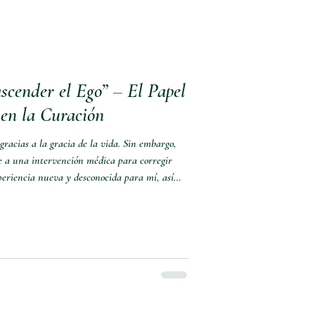
scender el Ego” – El Papel
 en la Curación
racias a la gracia de la vida. Sin embargo,
 a una intervención médica para corregir
eriencia nueva y desconocida para mí, así
estaba más preocupado y centrado en mí mismo
pretende ser médicamente “gráfico” por el
a atrás, es evidente que yo necesitaba de