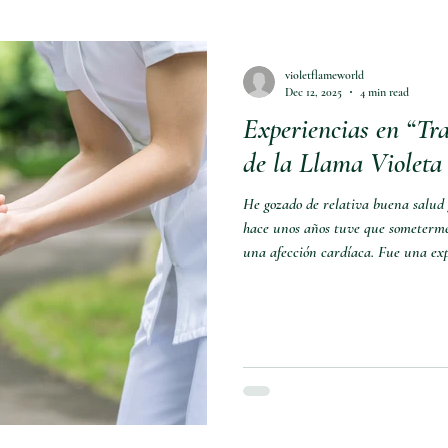
violetflameworld
Dec 12, 2025
4 min read
Experiencias en “Tra
de la Llama Violeta
He gozado de relativa buena salud g
hace unos años tuve que someterme
una afección cardíaca. Fue una exp
que estoy bastante seguro de que 
que muchos otros. Lo que sigue no 
simple hecho de serlo. Mirando haci
algunas experiencias