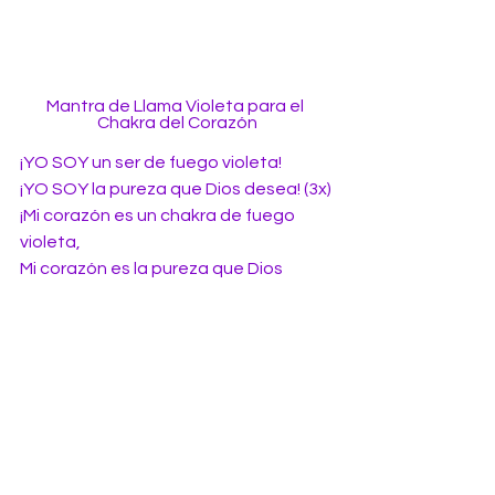
Mantra de Llama Violeta para el 
Chakra del Corazón
¡YO SOY un ser de fuego violeta!
¡YO SOY la pureza que Dios desea! (3x)
¡Mi corazón es un chakra de fuego 
violeta,
Mi corazón es la pureza que Dios 
desea! (3x)
https://www.youtube.com/watch?
v=7JfIkTgcn78&list=PLgYejqSxXZPnaKDYoyA
EY48zKqCVGw9UM&index=8