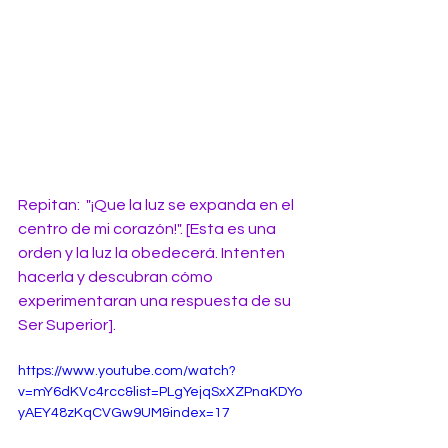
Repitan:  "¡Que la luz se expanda en el 
centro de mi corazón!". [Esta es una 
orden y la luz la obedecerá. Intenten 
hacerla y descubran cómo 
experimentaran una respuesta de su 
Ser Superior].
https://www.youtube.com/watch?
v=mY6dKVc4rcc&list=PLgYejqSxXZPnaKDYo
yAEY48zKqCVGw9UM&index=17