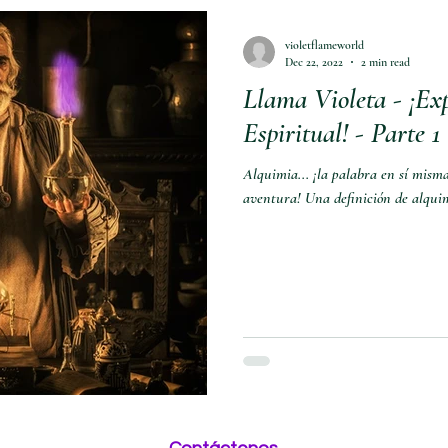
violetflameworld
Dec 22, 2022
2 min read
Llama Violeta - ¡Ex
Espiritual! - Parte 1
Alquimia... ¡la palabra en sí mism
aventura! Una definición de alquim