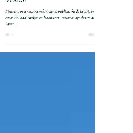
Amigos en las Alturas - ¡Omri-Tas,
Nuestro Ayudante de la Llama
Violeta!
Bienvenidos a nuestra más reciente publicación de la serie en
curso titulada “Amigos en las alturas - nuestros ayudantes de la
llama...