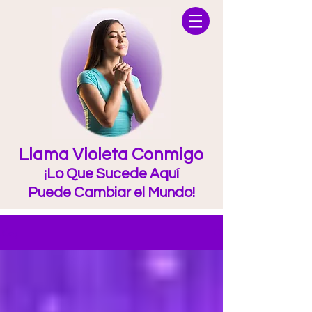
Llama Violeta Conmigo
¡Lo Que Sucede Aquí
Puede Cambiar el Mundo!
Blog