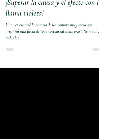
violetflameworld
Dec 26, 2023
3 min read
¡Superar la causa y el efecto con la
llama violeta!
Una vez escuché la historia de un hombre muy sabio que
organizó una fiesta de "ven vestido tal como eras". Se invitó a
todos los...