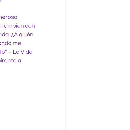
nerosa 
a también con 
ida. ¿A quién 
uando me 
o” – La Vida 
irante a 