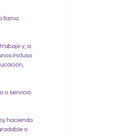
a llama 
rabajo y, a 
nos incluso 
ucación, 
 o servicio 
oy haciendo 
gradable o 