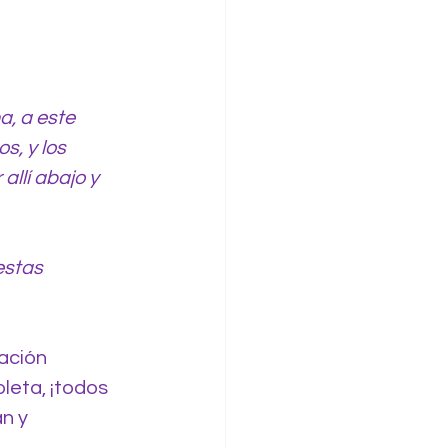
a, a este 
s, y los 
llí abajo y 
estas 
ación 
leta, ¡todos 
n y 