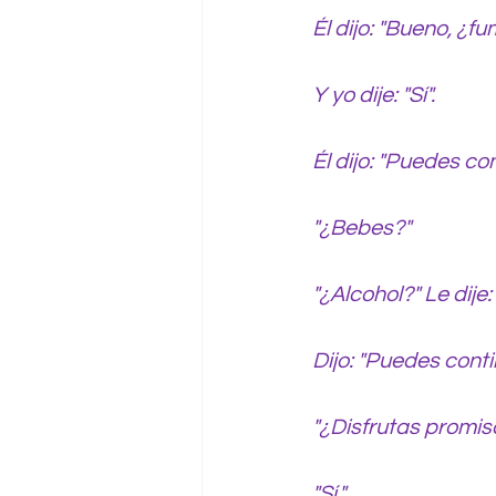
Él dijo: "Bueno, ¿f
Y yo dije: "Sí".
Él dijo: "Puedes con
"¿Bebes?"
"¿Alcohol?" Le dije: "
Dijo: "Puedes conti
"¿Disfrutas promi
"Sí."