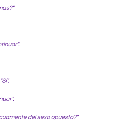
umas?"
tinuar".
Sí".
nuar".
scuamente del sexo opuesto?"