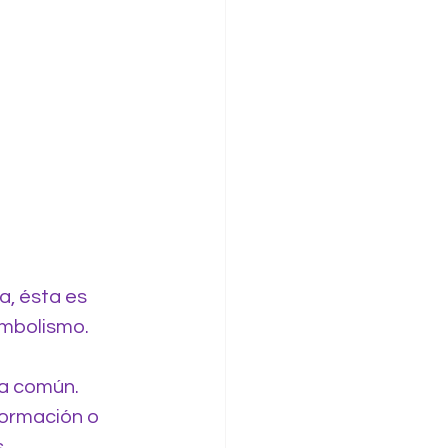
a, ésta es 
simbolismo.
a común. 
ormación o 
.